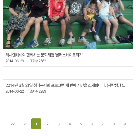
러시앤캐쉬와 함께하는 문화체험 '롤러스케이트타기'
2014-06-29
|
조회수 2562
2014년 6월 21일 청나봉사회 프로그램 세 번째 시간을 소개합니다. (사랑샘, 행복샘)
2014-06-22
|
조회수 2289
1
<<
<
2
3
4
5
6
7
8
9
10
>
>>